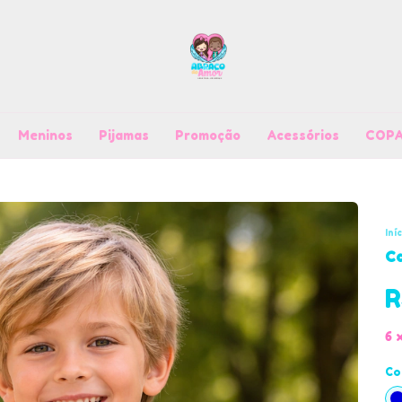
Meninos
Pijamas
Promoção
Acessórios
COPA
Iní
Ca
R
6
Co