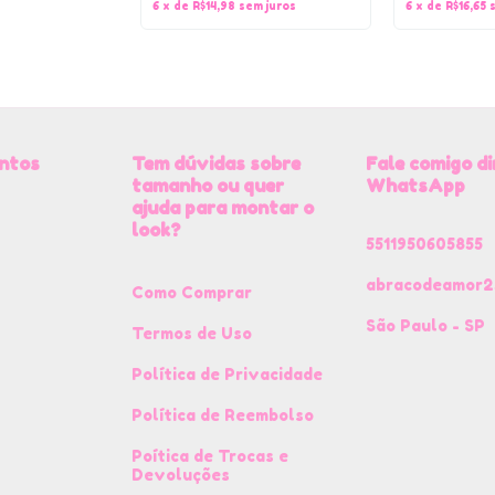
6
x
de
R$14,98
sem juros
6
x
de
R$16,65
ntos
Tem dúvidas sobre
Fale comigo di
tamanho ou quer
WhatsApp
ajuda para montar o
look?
5511950605855
abracodeamor2
Como Comprar
São Paulo - SP
Termos de Uso
Política de Privacidade
Política de Reembolso
Poítica de Trocas e
Devoluções