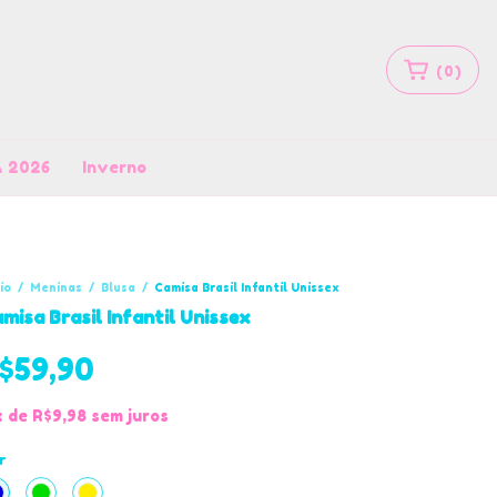
(
0
)
 2026
Inverno
cio
/
Meninas
/
Blusa
/
Camisa Brasil Infantil Unissex
misa Brasil Infantil Unissex
$59,90
x
de
R$9,98
sem juros
r