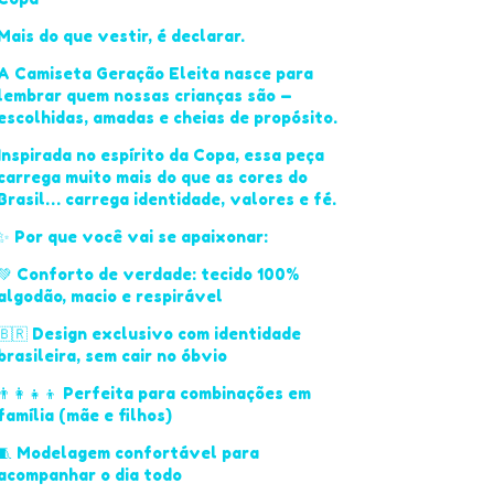
Mais do que vestir, é declarar.
A Camiseta Geração Eleita nasce para
lembrar quem nossas crianças são —
escolhidas, amadas e cheias de propósito.
Inspirada no espírito da Copa, essa peça
carrega muito mais do que as cores do
Brasil… carrega identidade, valores e fé.
✨ Por que você vai se apaixonar:
💚 Conforto de verdade: tecido 100%
algodão, macio e respirável
🇧🇷 Design exclusivo com identidade
brasileira, sem cair no óbvio
👨‍👩‍👧‍👦 Perfeita para combinações em
família (mãe e filhos)
🧵 Modelagem confortável para
acompanhar o dia todo