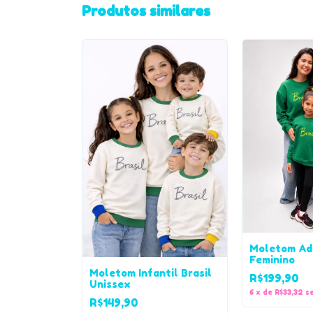
Produtos similares
Moletom Adu
Feminino
Moletom Infantil Brasil
R$199,90
Unissex
6
x
de
R$33,32
s
R$149,90