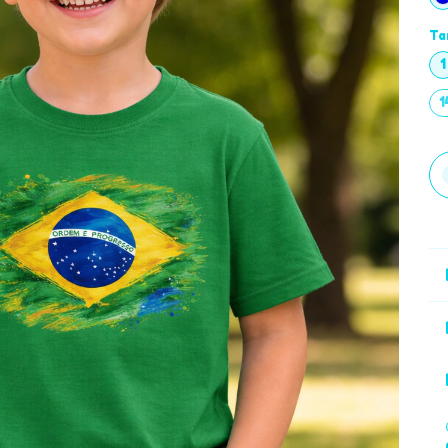
Ta
1
1