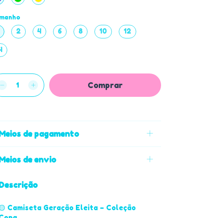
manho
2
4
6
8
10
12
4
Meios de pagamento
Meios de envio
Descrição
🟡 Camiseta Geração Eleita – Coleção
Copa