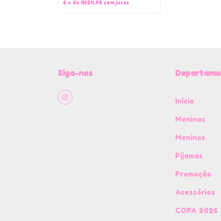
6
x
de
R$24,98
sem juros
Siga-nos
Departame
Início
Meninas
Meninos
Pijamas
Promoção
Acessórios
COPA 2026