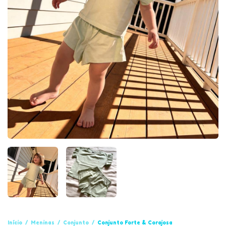
Início
/
Meninas
/
Conjunto
/
Conjunto Forte & Corajosa