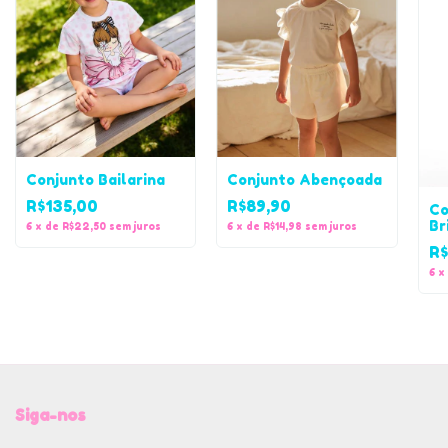
Conjunto Bailarina
Conjunto Abençoada
R$135,00
R$89,90
Co
Br
6
x
de
R$22,50
sem juros
6
x
de
R$14,98
sem juros
R$
6
x
Siga-nos