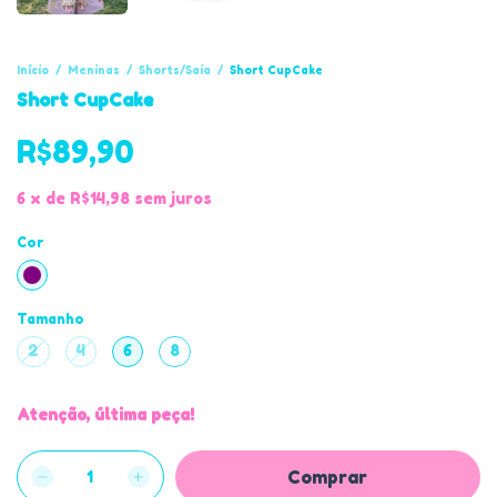
Início
/
Meninas
/
Shorts/Saia
/
Short CupCake
Short CupCake
R$89,90
6
x
de
R$14,98
sem juros
Cor
Tamanho
2
4
6
8
Atenção, última peça!