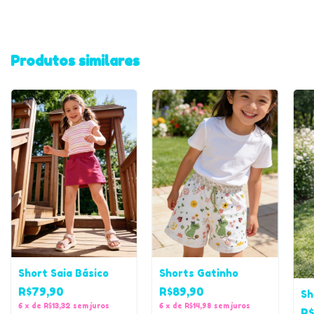
Produtos similares
Short Saia Básico
Shorts Gatinho
R$79,90
R$89,90
Sh
6
x
de
R$13,32
sem juros
6
x
de
R$14,98
sem juros
R$