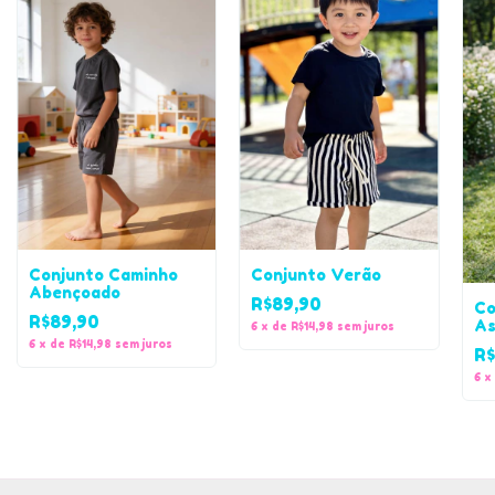
Conjunto Caminho
Conjunto Verão
Abençoado
R$89,90
Co
R$89,90
As
6
x
de
R$14,98
sem juros
6
x
de
R$14,98
sem juros
R$
6
x